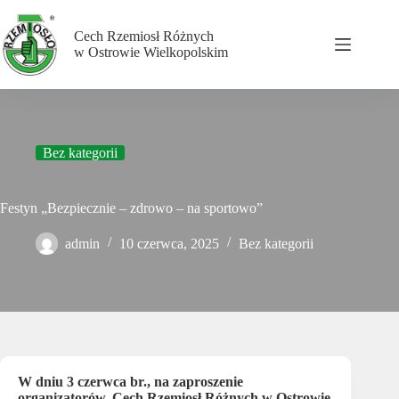
Przejdź
do
Cech Rzemiosł Różnych
treści
w Ostrowie Wielkopolskim
Bez kategorii
Festyn „Bezpiecznie – zdrowo – na sportowo”
admin
10 czerwca, 2025
Bez kategorii
W dniu 3 czerwca br., na zaproszenie
organizatorów, Cech Rzemiosł Różnych w Ostrowie