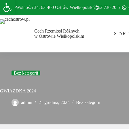
Otwórz pasek narzędzi
Przejdź
do
Wolności 34, 63-400 Ostrów Wielkopolski
62 736 20 51
c
treści
Cech Rzemiosł Różnych
START
w Ostrowie Wielkopolskim
Bez kategorii
GWIAZDKA 2024
admin
21 grudnia, 2024
Bez kategorii