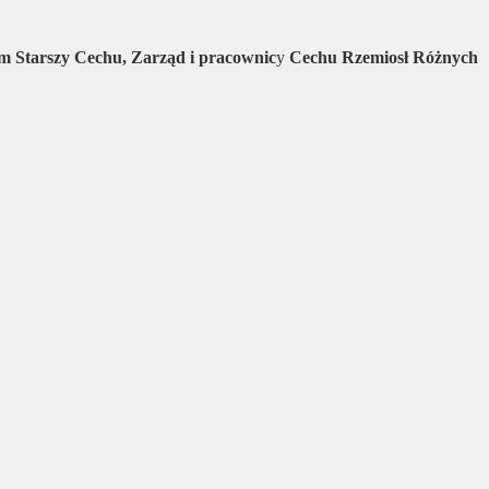
om
Starszy Cechu, Zarząd i pracownic
y
Cechu Rzemiosł Różnych