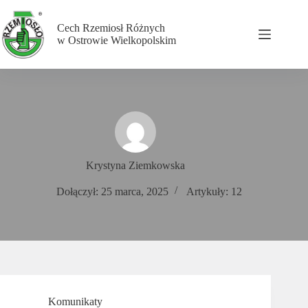
Przejdź
do
Cech Rzemiosł Różnych
treści
w Ostrowie Wielkopolskim
Krystyna Ziemkowska
Dołączył: 25 marca, 2025
Artykuły: 12
Komunikaty