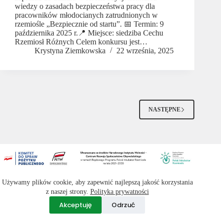
wiedzy o zasadach bezpieczeństwa pracy dla
pracowników młodocianych zatrudnionych w
rzemiośle „Bezpiecznie od startu”. 📅 Termin: 9
października 2025 r.📍 Miejsce: siedziba Cechu
Rzemiosł Różnych Celem konkursu jest…
Krystyna Ziemkowska
22 września, 2025
NASTĘPNE
Copyright © 2026 -
Cech Rzemiosł Różnych w Ostrowie
Używamy plików cookie, aby zapewnić najlepszą jakość korzystania
Wielkopolskim
. Wszelkie prawa zastrzeżone.
z naszej strony.
Polityka prywatności
Akceptuję
Odrzuć
Realizacja:
www.dropcode.pl